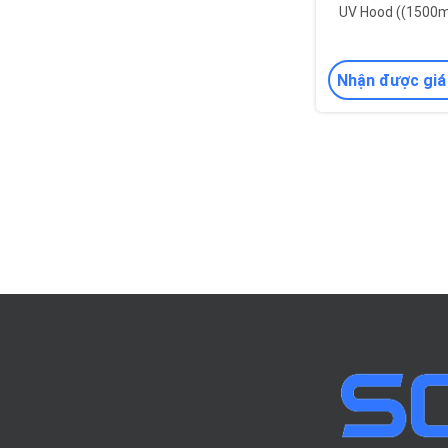
UV Hood ((1500m
Nhận được giá