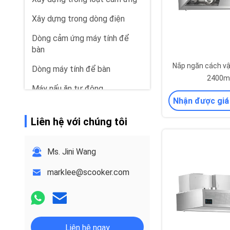
Xây dựng trong dòng điện
Dòng cảm ứng máy tính để
bàn
Nắp ngăn cách vật
Dòng máy tính để bàn
2400m
Máy nấu ăn tự động
Nhận được giá
Bộ phim đặc biệt
Liên hệ với chúng tôi
Dòng Range Hood
Dòng chất tẩy rửa thực
Ms. Jini Wang
phẩm
marklee@scooker.com
Liên hệ ngay