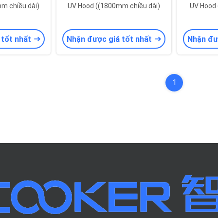
m chiều dài)
UV Hood ((1800mm chiều dài)
UV Hood 
 tốt nhất
Nhận được giá tốt nhất
Nhận đư
1