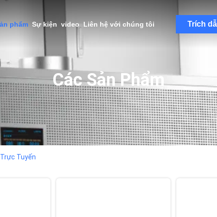
Trích d
sản phẩm
Sự kiện
video
Liên hệ với chúng tôi
Các Sản Phẩm
Trực Tuyến