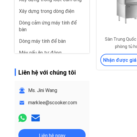
Xây dựng trong dòng điện
Dòng cảm ứng máy tính để
bàn
Sàn Trung Quốc
Dòng máy tính để bàn
phòng tủ h
Máy nấu ăn tự động
Nhận được giá
Bộ phim đặc biệt
Liên hệ với chúng tôi
Dòng Range Hood
Dòng chất tẩy rửa thực
Ms. Jini Wang
phẩm
marklee@scooker.com
Liên hệ ngay