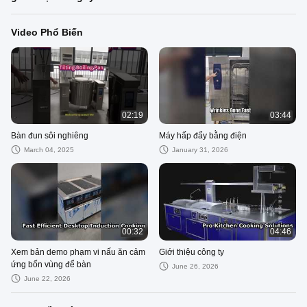
Video Phổ Biến
02:19
03:44
Bàn đun sôi nghiêng
Máy hấp đẩy bằng điện
March 04, 2025
January 31, 2026
00:32
04:46
Xem bản demo phạm vi nấu ăn cảm
Giới thiệu công ty
ứng bốn vùng để bàn
June 26, 2026
June 22, 2026